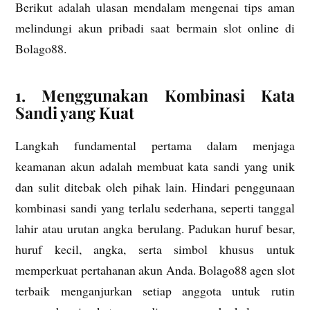
Berikut adalah ulasan mendalam mengenai tips aman
melindungi akun pribadi saat bermain slot online di
Bolago88.
1. Menggunakan Kombinasi Kata
Sandi yang Kuat
Langkah fundamental pertama dalam menjaga
keamanan akun adalah membuat kata sandi yang unik
dan sulit ditebak oleh pihak lain. Hindari penggunaan
kombinasi sandi yang terlalu sederhana, seperti tanggal
lahir atau urutan angka berulang. Padukan huruf besar,
huruf kecil, angka, serta simbol khusus untuk
memperkuat pertahanan akun Anda. Bolago88 agen slot
terbaik menganjurkan setiap anggota untuk rutin