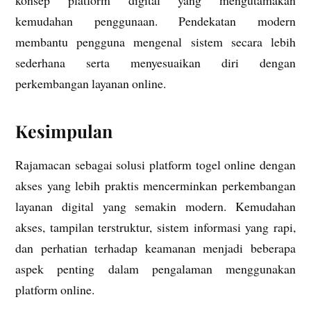
konsep platform digital yang mengutamakan
kemudahan penggunaan. Pendekatan modern
membantu pengguna mengenal sistem secara lebih
sederhana serta menyesuaikan diri dengan
perkembangan layanan online.
Kesimpulan
Rajamacan sebagai solusi platform togel online dengan
akses yang lebih praktis mencerminkan perkembangan
layanan digital yang semakin modern. Kemudahan
akses, tampilan terstruktur, sistem informasi yang rapi,
dan perhatian terhadap keamanan menjadi beberapa
aspek penting dalam pengalaman menggunakan
platform online.