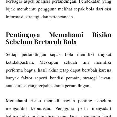
berbagai aspek analisis pertandingan. Pendekatan yang
bijak membantu pengguna melihat sepak bola dari sisi
informasi, strategi, dan perencanaan.
Pentingnya Memahami Risiko
Sebelum Bertaruh Bola
Setiap pertandingan sepak bola memiliki tingkat
ketidakpastian. Meskipun sebuah tim memiliki
performa bagus, hasil akhir tetap dapat berubah karena
banyak faktor seperti kondisi pemain, strategi lawan,
atau situasi yang terjadi selama pertandingan.
Memahami risiko menjadi bagian penting sebelum
mengambil keputusan. Pengguna perlu menyadari
bahwa tidak ada analisis yang dapat menjamin hasil