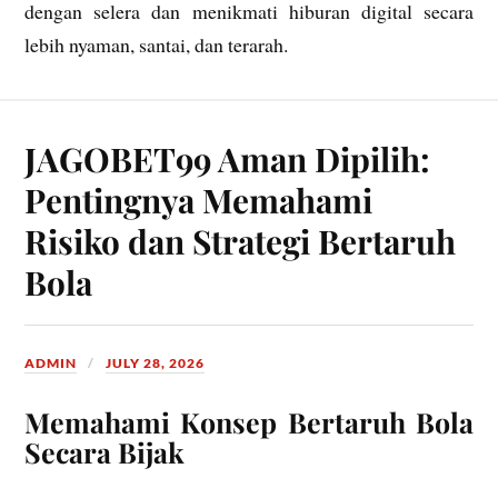
dengan selera dan menikmati hiburan digital secara
lebih nyaman, santai, dan terarah.
JAGOBET99 Aman Dipilih:
Pentingnya Memahami
Risiko dan Strategi Bertaruh
Bola
ADMIN
JULY 28, 2026
Memahami Konsep Bertaruh Bola
Secara Bijak