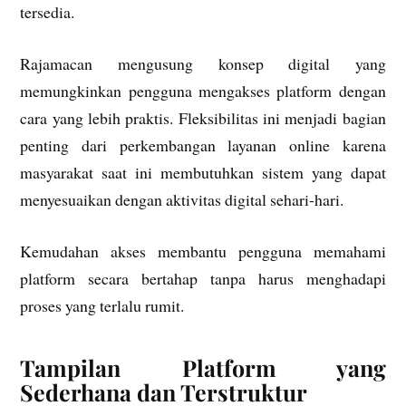
tersedia.
Rajamacan mengusung konsep digital yang
memungkinkan pengguna mengakses platform dengan
cara yang lebih praktis. Fleksibilitas ini menjadi bagian
penting dari perkembangan layanan online karena
masyarakat saat ini membutuhkan sistem yang dapat
menyesuaikan dengan aktivitas digital sehari-hari.
Kemudahan akses membantu pengguna memahami
platform secara bertahap tanpa harus menghadapi
proses yang terlalu rumit.
Tampilan Platform yang
Sederhana dan Terstruktur