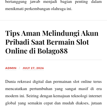
bertanggung jawab menjadi bagian penting dalam
menikmati perkembangan olahraga ini.
Tips Aman Melindungi Akun
Pribadi Saat Bermain Slot
Online di Bolago88
ADMIN
JULY 27, 2026
Dunia rekreasi digital dan permainan slot online terus
mencatatkan pertumbuhan yang sangat masif di era
modern ini. Seiring dengan kemajuan teknologi internet
global yang semakin cepat dan mudah diakses, jutaan