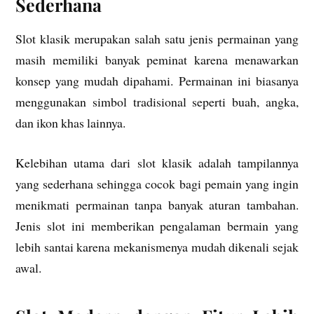
Sederhana
Slot klasik merupakan salah satu jenis permainan yang
masih memiliki banyak peminat karena menawarkan
konsep yang mudah dipahami. Permainan ini biasanya
menggunakan simbol tradisional seperti buah, angka,
dan ikon khas lainnya.
Kelebihan utama dari slot klasik adalah tampilannya
yang sederhana sehingga cocok bagi pemain yang ingin
menikmati permainan tanpa banyak aturan tambahan.
Jenis slot ini memberikan pengalaman bermain yang
lebih santai karena mekanismenya mudah dikenali sejak
awal.