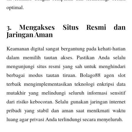
optimal.
3. Mengakses Situs Resmi dan
Jaringan Aman
Keamanan digital sangat bergantung pada kehati-hatian
dalam memilih tautan akses. Pastikan Anda selalu
mengunjungi situs resmi yang sah untuk menghindari
berbagai modus tautan tiruan. Bolago88 agen slot
terbaik mengimplementasikan teknologi enkripsi data
mutakhir yang melindungi seluruh informasi sensitif
dari risiko kebocoran. Selalu gunakan jaringan internet
pribadi yang stabil dan aman saat menikmati waktu
luang agar privasi Anda terlindungi secara menyeluruh.