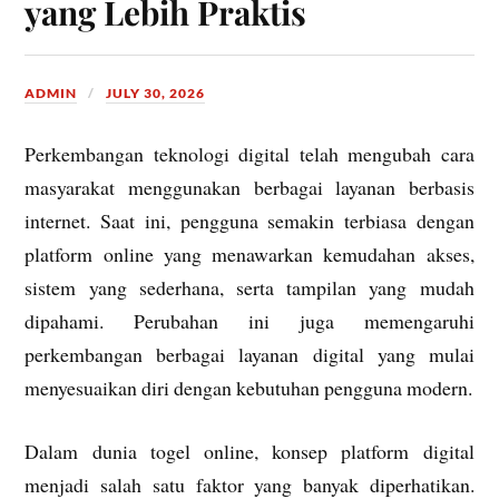
yang Lebih Praktis
ADMIN
JULY 30, 2026
Perkembangan teknologi digital telah mengubah cara
masyarakat menggunakan berbagai layanan berbasis
internet. Saat ini, pengguna semakin terbiasa dengan
platform online yang menawarkan kemudahan akses,
sistem yang sederhana, serta tampilan yang mudah
dipahami. Perubahan ini juga memengaruhi
perkembangan berbagai layanan digital yang mulai
menyesuaikan diri dengan kebutuhan pengguna modern.
Dalam dunia togel online, konsep platform digital
menjadi salah satu faktor yang banyak diperhatikan.