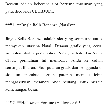
Berikut adalah beberapa slot bertema musiman yang
patut dicoba di CLUBJUDI:
### 1. **Jingle Bells Bonanza (Natal)**
Jingle Bells Bonanza adalah slot yang sempurna untuk
merayakan suasana Natal. Dengan grafik yang ceria,
simbol-simbol seperti pohon Natal, hadiah, dan Santa
Claus, permainan ini membawa Anda ke dalam
semangat liburan. Fitur putaran gratis dan pengganda di
slot ini membuat setiap putaran menjadi lebih
mengasyikkan, memberi Anda peluang untuk meraih
kemenangan besar.
### 2. **Halloween Fortune (Halloween)**