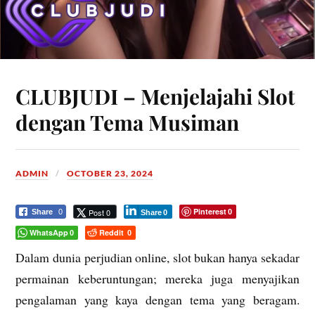
CLUBJUDI – Menjelajahi Slot
dengan Tema Musiman
ADMIN
OCTOBER 23, 2024
Pinterest
Post 0
Share
0
0
Share
0
WhatsApp
Reddit
0
0
Dalam dunia perjudian online, slot bukan hanya sekadar
permainan keberuntungan; mereka juga menyajikan
pengalaman yang kaya dengan tema yang beragam.