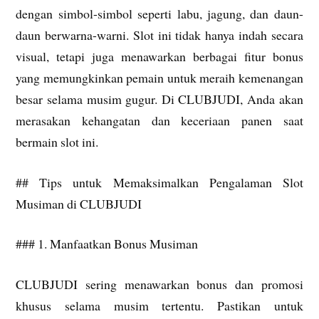
dengan simbol-simbol seperti labu, jagung, dan daun-
daun berwarna-warni. Slot ini tidak hanya indah secara
visual, tetapi juga menawarkan berbagai fitur bonus
yang memungkinkan pemain untuk meraih kemenangan
besar selama musim gugur. Di CLUBJUDI, Anda akan
merasakan kehangatan dan keceriaan panen saat
bermain slot ini.
## Tips untuk Memaksimalkan Pengalaman Slot
Musiman di CLUBJUDI
### 1. Manfaatkan Bonus Musiman
CLUBJUDI sering menawarkan bonus dan promosi
khusus selama musim tertentu. Pastikan untuk