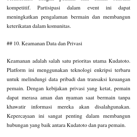
kompetitif. Partisipasi dalam event ini dapat
meningkatkan pengalaman bermain dan membangun
keterikatan dalam komunitas.
## 10. Keamanan Data dan Privasi
Keamanan adalah salah satu prioritas utama Kudatoto.
Platform ini menggunakan teknologi enkripsi terbaru
untuk melindungi data pribadi dan transaksi keuangan
pemain. Dengan kebijakan privasi yang ketat, pemain
dapat merasa aman dan nyaman saat bermain tanpa
khawatir informasi mereka akan disalahgunakan.
Kepercayaan ini sangat penting dalam membangun
hubungan yang baik antara Kudatoto dan para pemain.