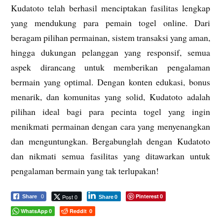
Kudatoto telah berhasil menciptakan fasilitas lengkap
yang mendukung para pemain togel online. Dari
beragam pilihan permainan, sistem transaksi yang aman,
hingga dukungan pelanggan yang responsif, semua
aspek dirancang untuk memberikan pengalaman
bermain yang optimal. Dengan konten edukasi, bonus
menarik, dan komunitas yang solid, Kudatoto adalah
pilihan ideal bagi para pecinta togel yang ingin
menikmati permainan dengan cara yang menyenangkan
dan menguntungkan. Bergabunglah dengan Kudatoto
dan nikmati semua fasilitas yang ditawarkan untuk
pengalaman bermain yang tak terlupakan!
Pinterest
Post 0
Share
0
0
Share
0
WhatsApp
Reddit
0
0