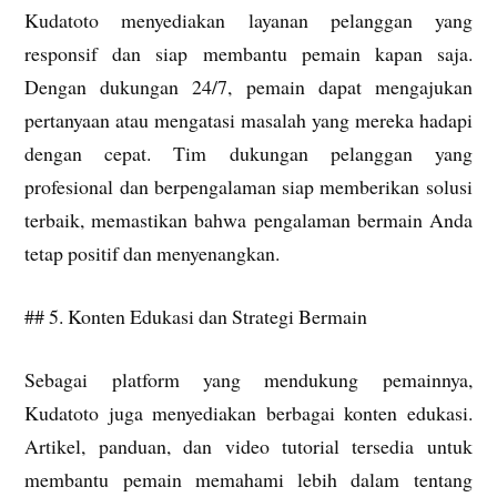
Kudatoto menyediakan layanan pelanggan yang
responsif dan siap membantu pemain kapan saja.
Dengan dukungan 24/7, pemain dapat mengajukan
pertanyaan atau mengatasi masalah yang mereka hadapi
dengan cepat. Tim dukungan pelanggan yang
profesional dan berpengalaman siap memberikan solusi
terbaik, memastikan bahwa pengalaman bermain Anda
tetap positif dan menyenangkan.
## 5. Konten Edukasi dan Strategi Bermain
Sebagai platform yang mendukung pemainnya,
Kudatoto juga menyediakan berbagai konten edukasi.
Artikel, panduan, dan video tutorial tersedia untuk
membantu pemain memahami lebih dalam tentang