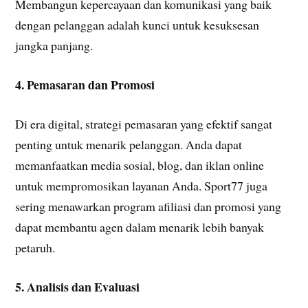
Membangun kepercayaan dan komunikasi yang baik
dengan pelanggan adalah kunci untuk kesuksesan
jangka panjang.
4. Pemasaran dan Promosi
Di era digital, strategi pemasaran yang efektif sangat
penting untuk menarik pelanggan. Anda dapat
memanfaatkan media sosial, blog, dan iklan online
untuk mempromosikan layanan Anda. Sport77 juga
sering menawarkan program afiliasi dan promosi yang
dapat membantu agen dalam menarik lebih banyak
petaruh.
5. Analisis dan Evaluasi