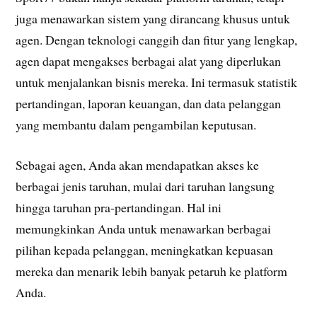
juga menawarkan sistem yang dirancang khusus untuk
agen. Dengan teknologi canggih dan fitur yang lengkap,
agen dapat mengakses berbagai alat yang diperlukan
untuk menjalankan bisnis mereka. Ini termasuk statistik
pertandingan, laporan keuangan, dan data pelanggan
yang membantu dalam pengambilan keputusan.
Sebagai agen, Anda akan mendapatkan akses ke
berbagai jenis taruhan, mulai dari taruhan langsung
hingga taruhan pra-pertandingan. Hal ini
memungkinkan Anda untuk menawarkan berbagai
pilihan kepada pelanggan, meningkatkan kepuasan
mereka dan menarik lebih banyak petaruh ke platform
Anda.