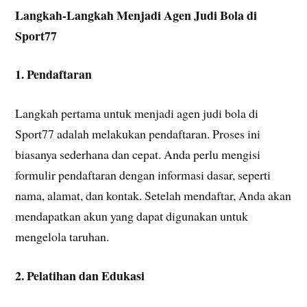
Langkah-Langkah Menjadi Agen Judi Bola di
Sport77
1. Pendaftaran
Langkah pertama untuk menjadi agen judi bola di
Sport77 adalah melakukan pendaftaran. Proses ini
biasanya sederhana dan cepat. Anda perlu mengisi
formulir pendaftaran dengan informasi dasar, seperti
nama, alamat, dan kontak. Setelah mendaftar, Anda akan
mendapatkan akun yang dapat digunakan untuk
mengelola taruhan.
2. Pelatihan dan Edukasi