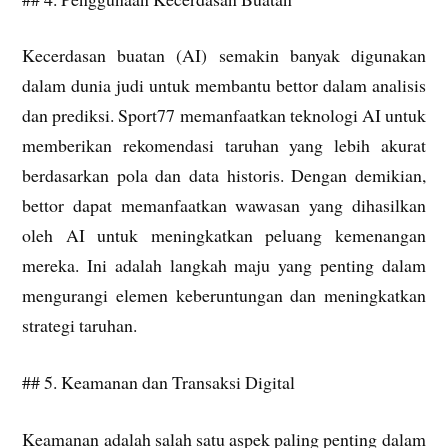
Kecerdasan buatan (AI) semakin banyak digunakan
dalam dunia judi untuk membantu bettor dalam analisis
dan prediksi. Sport77 memanfaatkan teknologi AI untuk
memberikan rekomendasi taruhan yang lebih akurat
berdasarkan pola dan data historis. Dengan demikian,
bettor dapat memanfaatkan wawasan yang dihasilkan
oleh AI untuk meningkatkan peluang kemenangan
mereka. Ini adalah langkah maju yang penting dalam
mengurangi elemen keberuntungan dan meningkatkan
strategi taruhan.
## 5. Keamanan dan Transaksi Digital
Keamanan adalah salah satu aspek paling penting dalam