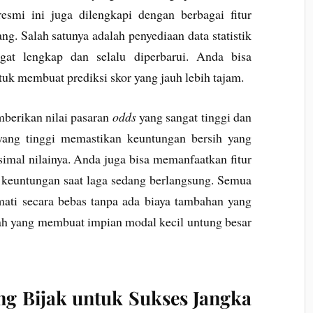
 resmi ini juga dilengkapi dengan berbagai fitur
 Salah satunya adalah penyediaan data statistik
gat lengkap dan selalu diperbarui. Anda bisa
uk membuat prediksi skor yang jauh lebih tajam.
berikan nilai pasaran
odds
yang sangat tinggi dan
ang tinggi memastikan keuntungan bersih yang
imal nilainya. Anda juga bisa memanfaatkan fitur
 keuntungan saat laga sedang berlangsung. Semua
mati secara bebas tanpa ada biaya tambahan yang
ah yang membuat impian modal kecil untung besar
g Bijak untuk Sukses Jangka