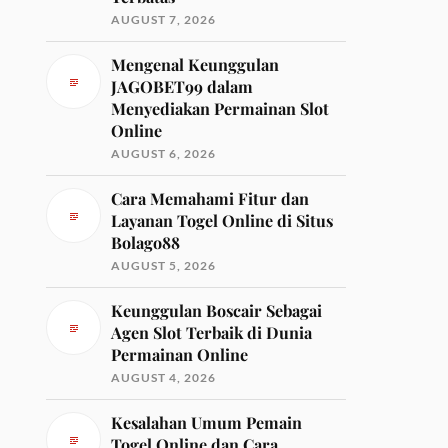
AUGUST 7, 2026
Mengenal Keunggulan
JAGOBET99 dalam
Menyediakan Permainan Slot
Online
AUGUST 6, 2026
Cara Memahami Fitur dan
Layanan Togel Online di Situs
Bolago88
AUGUST 5, 2026
Keunggulan Boscair Sebagai
Agen Slot Terbaik di Dunia
Permainan Online
AUGUST 4, 2026
Kesalahan Umum Pemain
Togel Online dan Cara