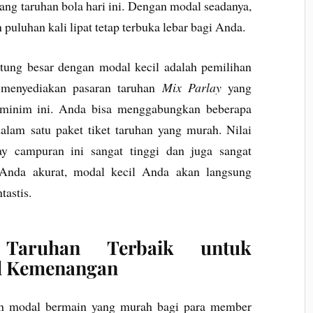
ng taruhan bola hari ini. Dengan modal seadanya,
uluhan kali lipat tetap terbuka lebar bagi Anda.
ung besar dengan modal kecil adalah pemilihan
menyediakan pasaran taruhan
Mix Parlay
yang
l minim ini. Anda bisa menggabungkan beberapa
alam satu paket tiket taruhan yang murah. Nilai
lay campuran ini sangat tinggi dan juga sangat
Anda akurat, modal kecil Anda akan langsung
tastis.
 Taruhan Terbaik untuk
l Kemenangan
 modal bermain yang murah bagi para member