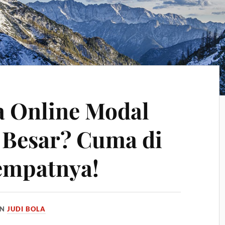
a Online Modal
 Besar? Cuma di
mpatnya!
IN
JUDI BOLA