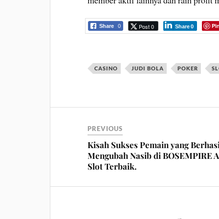
member aktif lainnya dan raih pro
Pi
Post 0
Share
0
Share
0
CASINO
JUDI BOLA
POKER
S
PREVIOUS
Kisah Sukses Pemain yang Berhasi
Mengubah Nasib di BOSEMPIRE 
Slot Terbaik.