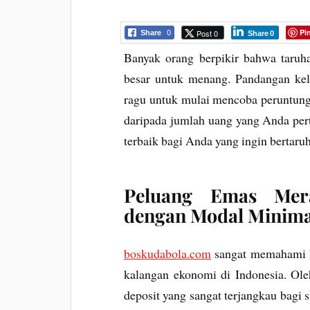
Pi
Post 0
Share
0
Share
0
Banyak orang berpikir bahwa taru
besar untuk menang. Pandangan kel
ragu untuk mulai mencoba peruntungan
daripada jumlah uang yang Anda per
terbaik bagi Anda yang ingin bertar
Peluang Emas Mer
dengan Modal Minima
boskudabola.com
sangat memahami ke
kalangan ekonomi di Indonesia. Oleh
deposit yang sangat terjangkau bagi 