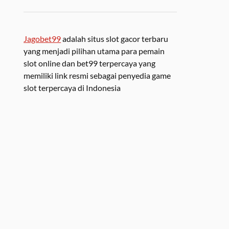
Jagobet99
adalah situs slot gacor terbaru
yang menjadi pilihan utama para pemain
slot online dan bet99 terpercaya yang
memiliki link resmi sebagai penyedia game
slot terpercaya di Indonesia