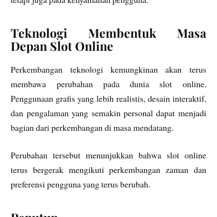
Teknologi Membentuk Masa
Depan Slot Online
Perkembangan teknologi kemungkinan akan terus
membawa perubahan pada dunia slot online.
Penggunaan grafis yang lebih realistis, desain interaktif,
dan pengalaman yang semakin personal dapat menjadi
bagian dari perkembangan di masa mendatang.
Perubahan tersebut menunjukkan bahwa slot online
terus bergerak mengikuti perkembangan zaman dan
preferensi pengguna yang terus berubah.