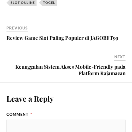
SLOT ONLINE
TOGEL
PREVIOUS
Review Game Slot Paling Populer di JAGOBET99
NEXT
Keunggulan Sistem Akses Mobile-Friendly pada
Platform Rajamacan
Leave a Reply
COMMENT
*