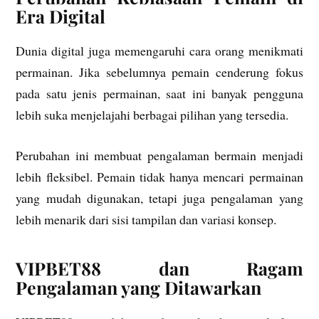
Era Digital
Dunia digital juga memengaruhi cara orang menikmati
permainan. Jika sebelumnya pemain cenderung fokus
pada satu jenis permainan, saat ini banyak pengguna
lebih suka menjelajahi berbagai pilihan yang tersedia.
Perubahan ini membuat pengalaman bermain menjadi
lebih fleksibel. Pemain tidak hanya mencari permainan
yang mudah digunakan, tetapi juga pengalaman yang
lebih menarik dari sisi tampilan dan variasi konsep.
VIPBET88 dan Ragam
Pengalaman yang Ditawarkan