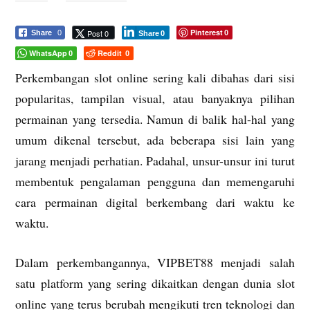
Pinterest
Post 0
Share
0
0
Share
0
WhatsApp
Reddit
0
0
Perkembangan slot online sering kali dibahas dari sisi
popularitas, tampilan visual, atau banyaknya pilihan
permainan yang tersedia. Namun di balik hal-hal yang
umum dikenal tersebut, ada beberapa sisi lain yang
jarang menjadi perhatian. Padahal, unsur-unsur ini turut
membentuk pengalaman pengguna dan memengaruhi
cara permainan digital berkembang dari waktu ke
waktu.
Dalam perkembangannya, VIPBET88 menjadi salah
satu platform yang sering dikaitkan dengan dunia slot
online yang terus berubah mengikuti tren teknologi dan